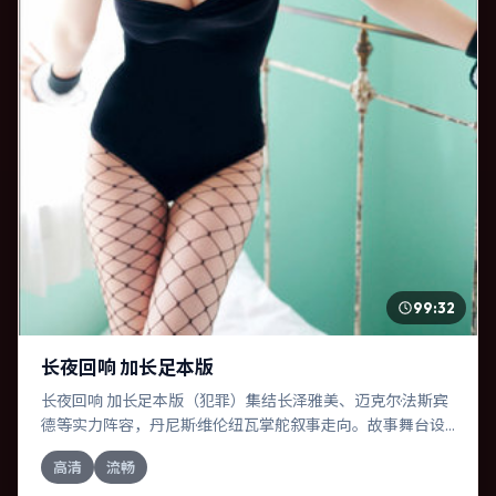
99:32
长夜回响 加长足本版
长夜回响 加长足本版（犯罪）集结长泽雅美、迈克尔·法斯宾
德等实力阵容，丹尼斯·维伦纽瓦掌舵叙事走向。故事舞台设
定于法国，围绕一次意外选择展开连锁反应；配乐与色彩高
高清
流畅
度服务于主题，结尾留白耐人寻味。