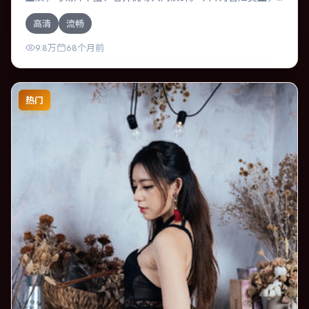
主要班底与取景来自英国。一桩旧案被重新翻出，真相与谎
高清
流畅
言交织。影片整体气质温暖，节奏紧凑，人物动机清晰，适
合喜欢强情节与细腻表演的观众。
9.8万
68个月前
热门