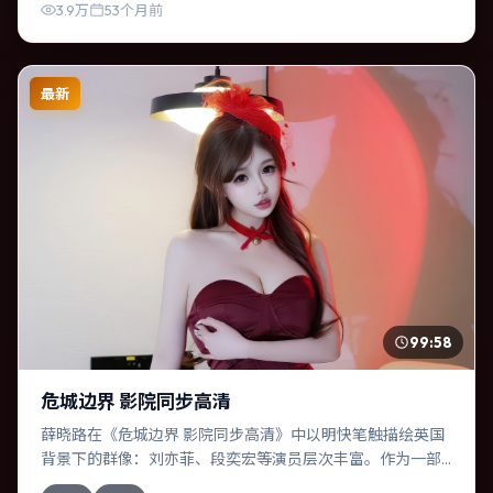
3.9万
53个月前
最新
99:58
危城边界 影院同步高清
薛晓路在《危城边界 影院同步高清》中以明快笔触描绘英国
背景下的群像：刘亦菲、段奕宏等演员层次丰富。作为一部
悬疑作品，故事从日常裂缝切入，逐步推向不可逆转的结