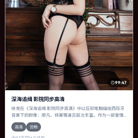
99:47
深海追缉 影院同步高清
徐克在《深海追缉 影院同步高清》中以压抑笔触描绘西班牙
背景下的群像：廖凡、杨幂等演员层次丰富。作为一部爱情
作品，故事从日常裂缝切入，逐步推向不可逆转的结局；视
高清
流畅
听语言统一，情感落点克制有力。
9.7万
16个月前