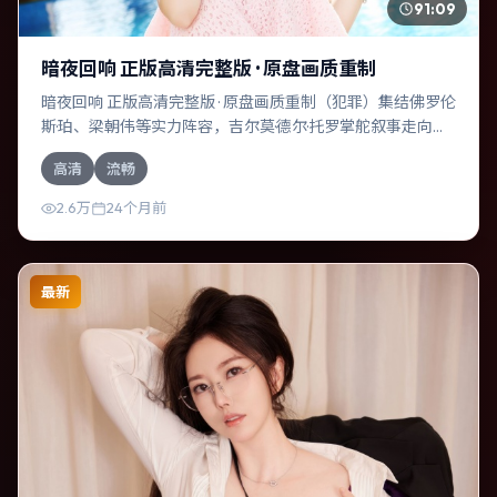
91:09
暗夜回响 正版高清完整版 · 原盘画质重制
暗夜回响 正版高清完整版 · 原盘画质重制（犯罪）集结佛罗伦
斯·珀、梁朝伟等实力阵容，吉尔莫·德尔·托罗掌舵叙事走向。
故事舞台设定于中国大陆，围绕一次意外选择展开连锁反
高清
流畅
应；配乐与色彩高度服务于主题，结尾留白耐人寻味。
2.6万
24个月前
最新