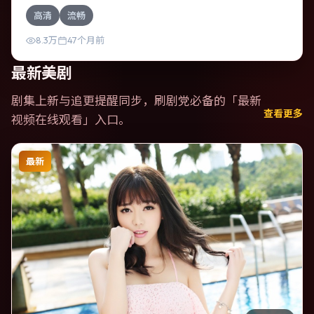
片为惊悚类型，主要班底与取景来自中国大陆。时间循环困
高清
流畅
住主角，每一次醒来规则都在改变。影片整体气质浓烈，节
奏紧凑，人物动机清晰，适合喜欢强情节与细腻表演的观
8.3万
47个月前
众。
最新美剧
剧集上新与追更提醒同步，刷剧党必备的「
最新
查看更多
视频在线观看
」入口。
最新