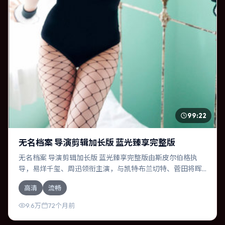
99:22
无名档案 导演剪辑加长版 蓝光臻享完整版
无名档案 导演剪辑加长版 蓝光臻享完整版由斯皮尔伯格执
导，易烊千玺、周迅领衔主演，与凯特·布兰切特、菅田将晖
等共同演绎。本片为爱情类型，主要班底与取景来自韩国。
高清
流畅
时间循环困住主角，每一次醒来规则都在改变。影片整体气
质明快，节奏紧凑，人物动机清晰，适合喜欢强情节与细腻
9.6万
72个月前
表演的观众。