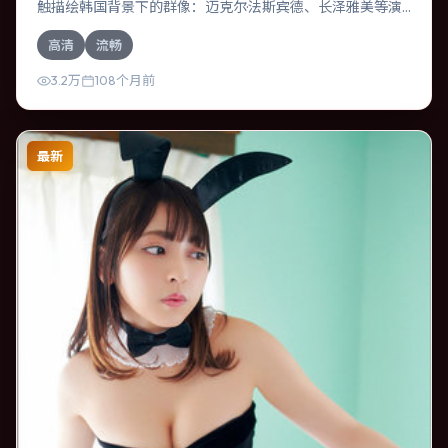
触描绘韩国背景下的群像：迈克尔·法斯宾德、长泽雅美等演
员层次丰富。作为一部战争作品，故事从日常裂缝切入，逐
高清
流畅
步推向不可逆转的结局；视听语言统一，情感落点克制有
力。
3.2万
108个月前
最新