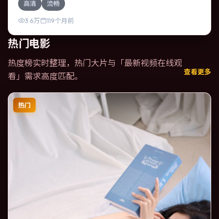
高清
流畅
局；视听语言统一，情感落点克制有力。
3.6万
119个月前
热门电影
热度榜实时整理，热门大片与「
最新视频在线观
查看更多
看
」需求高度匹配。
热门