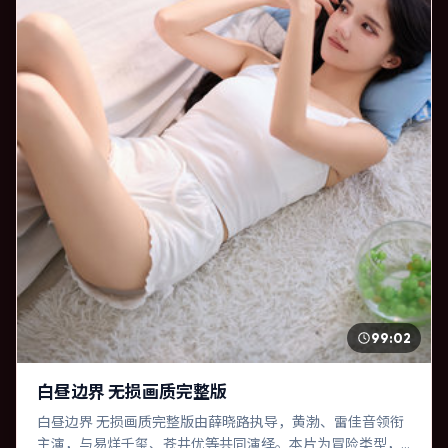
99:02
白昼边界 无损画质完整版
白昼边界 无损画质完整版由薛晓路执导，黄渤、雷佳音领衔
主演，与易烊千玺、苍井优等共同演绎。本片为冒险类型，