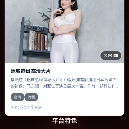
99:35
迷城追缉 高清大片
毕赣在《迷城追缉 高清大片》中以压抑笔触描绘日本背景下
的群像：马东锡、刘亚仁等演员层次丰富。作为一部科幻作
品，故事从日常裂缝切入，逐步推向不可逆转的结局；视听
高清
流畅
语言统一，情感落点克制有力。
9.3万
71个月前
平台特色