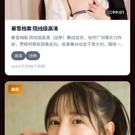
99:01
暴雪档案 院线级高清
暴雪档案 院线级高清（战争）集结吴京、役所广司等实力阵
容，贾樟柯掌舵叙事走向。故事舞台设定于意大利，围绕一
次意外选择展开连锁反应；配乐与色彩高度服务于主题，结
高清
流畅
尾留白耐人寻味。
6.9千
38个月前
最新