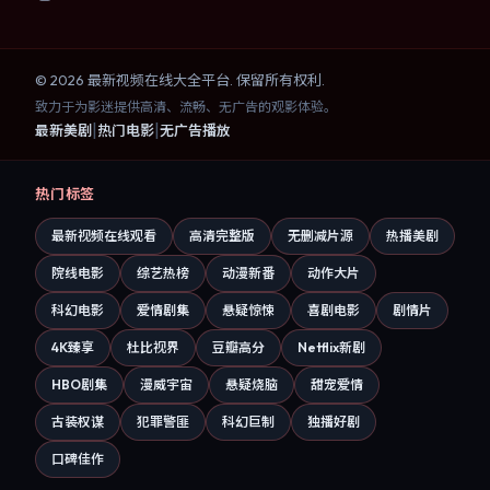
©
2026
最新视频在线大全
平台. 保留所有权利.
致力于为影迷提供高清、流畅、无广告的观影体验。
|
|
最新美剧
热门电影
无广告播放
热门标签
最新视频在线观看
高清完整版
无删减片源
热播美剧
院线电影
综艺热榜
动漫新番
动作大片
科幻电影
爱情剧集
悬疑惊悚
喜剧电影
剧情片
4K臻享
杜比视界
豆瓣高分
Netflix新剧
HBO剧集
漫威宇宙
悬疑烧脑
甜宠爱情
古装权谋
犯罪警匪
科幻巨制
独播好剧
口碑佳作