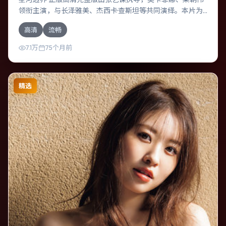
领衔主演，与长泽雅美、杰西卡·查斯坦等共同演绎。本片为
喜剧类型，主要班底与取景来自法国。失散多年的兄妹在边
高清
流畅
境小镇意外重逢。影片整体气质浓烈，节奏紧凑，人物动机
清晰，适合喜欢强情节与细腻表演的观众。
7.1万
75个月前
精选