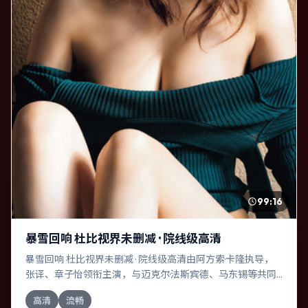
99:16
暴雪回响 杜比视界未删减 · 院线级高清
暴雪回响 杜比视界未删减 · 院线级高清由阿方索·卡隆执导，
张译、章子怡领衔主演，与迈克尔·法斯宾德、马东锡等共同
演绎。本片为战争类型，主要班底与取景来自意大利。失散
高清
流畅
多年的兄妹在边境小镇意外重逢。影片整体气质明快，节奏