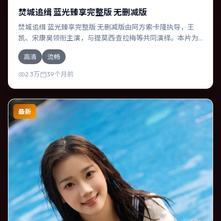
焚城追缉 蓝光臻享完整版 无删减版
焚城追缉 蓝光臻享完整版 无删减版由阿方索·卡隆执导，王
凯、宋康昊领衔主演，与提莫西·查拉梅等共同演绎。本片为
悬疑类型，主要班底与取景来自美国。失散多年的兄妹在边
高清
流畅
境小镇意外重逢。影片整体气质浓烈，节奏紧凑，人物动机
清晰，适合喜欢强情节与细腻表演的观众。
2.3万
39个月前
最新