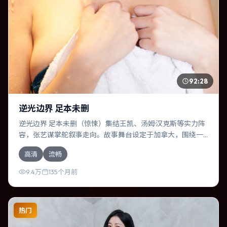
92:28
逆光边界 足本未删
逆光边界 足本未删（惊悚）集结王凯、汤姆·汉克斯等实力阵
容，张艺谋掌舵叙事走向。故事舞台设定于加拿大，围绕一
次意外选择展开连锁反应；配乐与色彩高度服务于主题，结
高清
流畅
尾留白耐人寻味。
9.4万
135个月前
热门