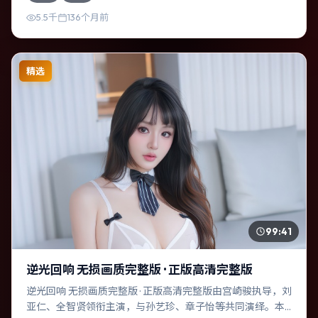
紧凑，人物动机清晰，适合喜欢强情节与细腻表演的观众。
5.5千
136个月前
精选
99:41
逆光回响 无损画质完整版 · 正版高清完整版
逆光回响 无损画质完整版 · 正版高清完整版由宫崎骏执导，刘
亚仁、全智贤领衔主演，与孙艺珍、章子怡等共同演绎。本