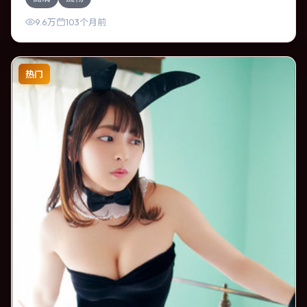
困住主角，每一次醒来规则都在改变。影片整体气质压抑，
节奏紧凑，人物动机清晰，适合喜欢强情节与细腻表演的观
9.6万
103个月前
众。
热门